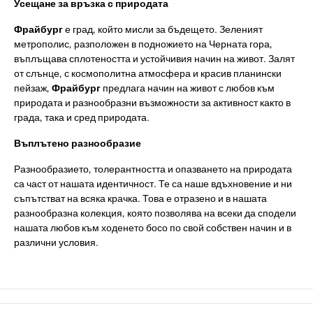
Усещане за връзка с природата
Фрайбург
е град, който мисли за бъдещето. Зеленият
метрополис, разположен в подножието на Черната гора,
въплъщава сплотеността и устойчивия начин на живот. Залят
от слънце, с космополитна атмосфера и красив планински
пейзаж,
Фрайбург
предлага начин на живот с любов към
природата и разнообразни възможности за активност както в
града, така и сред природата.
Въплътено разнообразие
Разнообразието, толерантността и опазването на природата
са част от нашата идентичност. Те са наше вдъхновение и ни
съпътстват на всяка крачка. Това е отразено и в нашата
разнообразна колекция, която позволява на всеки да сподели
нашата любов към ходенето босо по свой собствен начин и в
различни условия.