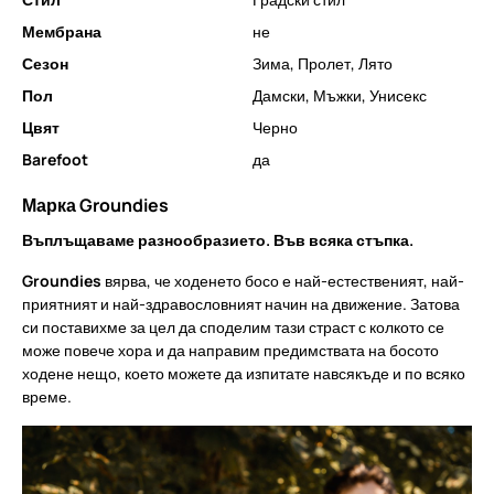
Мембрана
не
Сезон
Зима
,
Пролет
,
Лято
Пол
Дамски
,
Мъжки
,
Унисекс
Цвят
Черно
Barefoot
да
Марка Groundies
Въплъщаваме разнообразието. Във всяка стъпка.
Groundies
вярва, че ходенето босо е най-естественият, най-
приятният и най-здравословният начин на движение. Затова
си поставихме за цел да споделим тази страст с колкото се
може повече хора и да направим предимствата на босото
ходене нещо, което можете да изпитате навсякъде и по всяко
време.