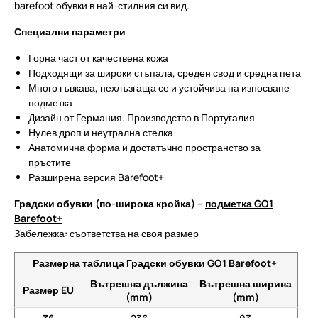
barefoot обувки в най-стилния си вид.
Специални параметри
Горна част от качествена кожа
Подходящи за широки стъпала, среден свод и средна пета
Много гъвкава, нехлъзгаща се и устойчива на износване
подметка
Дизайн от Германия. Производство в Португалия
Нулев дроп и неутрална стелка
Анатомична форма и достатъчно пространство за
пръстите
Разширена версия Barefoot+
Градски обувки (по-широка кройка) –
подметка GO1
Barefoot+
Забележка: съответства на своя размер
Размерна таблица Градски обувки GO1 Barefoot+
Вътрешна дължина
Вътрешна ширина
Размер EU
(mm)
(mm)