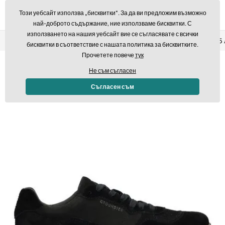
Този уебсайт използва „бисквитки“. За да ви предложим възможно
най-доброто съдържание, ние използваме бисквитки. С
използването на нашия уебсайт вие се съгласявате с всички
Връщане в рамките на 14 дни
Бърза доставка над 293,7
бисквитки в съответствие с нашата политика за бисквитките.
Прочетете повече
тук
Не съм съгласен
Съгласен съм