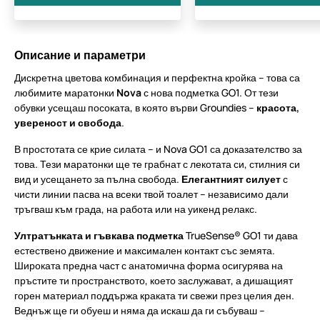
Описание и параметри
Дискретна цветова комбинация и перфектна кройка – това са
любимите маратонки
Nova
с нова подметка GO1. От тези
обувки усещаш посоката, в която върви Groundies –
красота,
увереност и свобода
.
В простотата се крие силата – и Nova GO1 са доказателство за
това. Тези маратонки ще те грабнат с лекотата си, стилния си
вид и усещането за пълна свобода.
Елегантният силует
с
чисти линии пасва на всеки твой тоалет – независимо дали
тръгваш към града, на работа или на уикенд релакс.
Ултратънката и гъвкава подметка
TrueSense® GO1 ти дава
естествено движение и максимален контакт със земята.
Широката предна част с анатомична форма осигурява на
пръстите ти пространството, което заслужават, а дишащият
горен материал поддържа краката ти свежи през целия ден.
Веднъж ще ги обуеш и няма да искаш да ги събуваш –