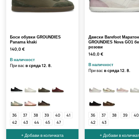
Боси обувки GROUNDIES
Дамски Barefoot Марато
Panama khaki
GROUNDIES Nova GO1 б
розови
140,0 €
140,0 €
В наличност
В наличност
При вас
в сряда
12. 8.
При вас
в сряда
12. 8.
36
37
38
39
40
41
36
37
38
39
40
42
43
44
45
47
42
43
+ Добави в количката
+ Добави в количка