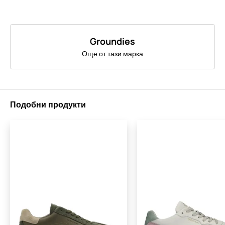
Groundies
Още от тази марка
Подобни продукти