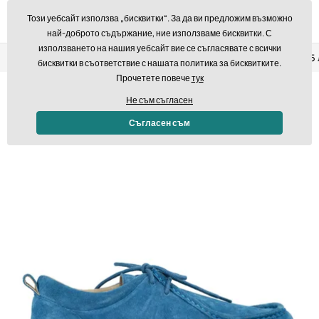
Този уебсайт използва „бисквитки“. За да ви предложим възможно
най-доброто съдържание, ние използваме бисквитки. С
използването на нашия уебсайт вие се съгласявате с всички
Връщане в рамките на 14 дни
Бърза доставка над 293,7
бисквитки в съответствие с нашата политика за бисквитките.
Прочетете повече
тук
Не съм съгласен
Съгласен съм