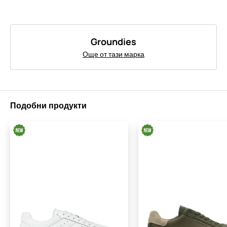
Groundies
Още от тази марка
Подобни продукти