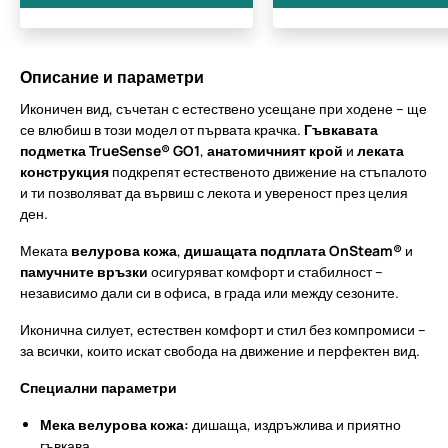
Описание и параметри
Иконичен вид, съчетан с естествено усещане при ходене – ще
се влюбиш в този модел от първата крачка.
Гъвкавата
подметка TrueSense® GO1
,
анатомичният крой
и
леката
конструкция
подкрепят естественото движение на стъпалото
и ти позволяват да вървиш с лекота и увереност през целия
ден.
Меката
велурова кожа
,
дишащата подплата OnSteam®
и
памучните връзки
осигуряват комфорт и стабилност –
независимо дали си в офиса, в града или между сезоните.
Иконична силует, естествен комфорт и стил без компромиси –
за всички, които искат свобода на движение и перфектен вид.
Специални параметри
Мека велурова кожа:
дишаща, издръжлива и приятно
гъвкава.