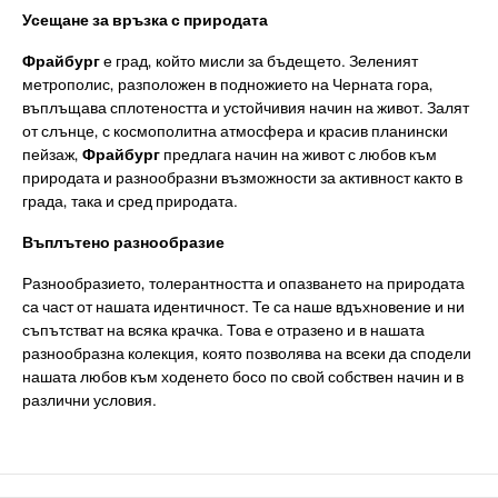
Усещане за връзка с природата
Фрайбург
е град, който мисли за бъдещето. Зеленият
метрополис, разположен в подножието на Черната гора,
въплъщава сплотеността и устойчивия начин на живот. Залят
от слънце, с космополитна атмосфера и красив планински
пейзаж,
Фрайбург
предлага начин на живот с любов към
природата и разнообразни възможности за активност както в
града, така и сред природата.
Въплътено разнообразие
Разнообразието, толерантността и опазването на природата
са част от нашата идентичност. Те са наше вдъхновение и ни
съпътстват на всяка крачка. Това е отразено и в нашата
разнообразна колекция, която позволява на всеки да сподели
нашата любов към ходенето босо по свой собствен начин и в
различни условия.