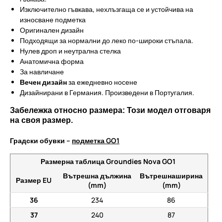
Изключително гъвкава, нехлъзгаща се и устойчива на
износване подметка
Оригинален дизайн
Подходящи за нормални до леко по-широки стъпала.
Нулев дроп и неутрална стелка
Анатомична форма
За навличане
Вечен дизайн
за ежедневно носене
Дизайнирани в Германия. Произведени в Португалия.
Забележка относно размера: Този модел отговаря
на своя размер.
Градски обувки –
подметка GO1
Размерна таблица Groundies Nova GO1
Вътрешна дължина
Вътрешнаширина
Размер EU
(mm)
(mm)
36
234
86
37
240
87