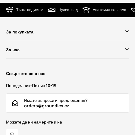
Тънка подметкa
Нулев спад
Анатомична форма
За покупката
За нас
Свържете се с нас
Понеделник-Петък:
10-19
Имате въпроси и предложения?
orders@groundies.cz
Можете да ни намерите и на