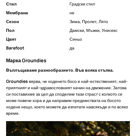
Стил
Градски стил
Мембрана
не
Сезон
Зима
,
Пролет
,
Лято
Пол
Дамски
,
Мъжки
,
Унисекс
Цвят
Синьо
Barefoot
да
Марка Groundies
Въплъщаваме разнообразието. Във всяка стъпка.
Groundies
вярва, че ходенето босо е най-естественият, най-
приятният и най-здравословният начин на движение. Затова
си поставихме за цел да споделим тази страст с колкото се
може повече хора и да направим предимствата на босото
ходене нещо, което можете да изпитате навсякъде и по всяко
време.