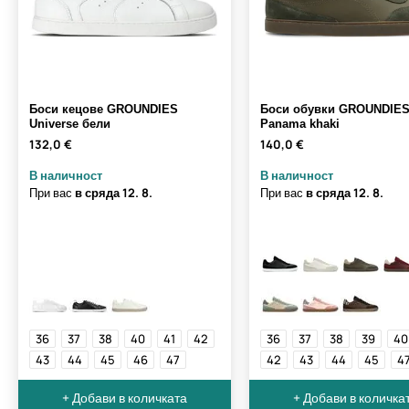
Боси кецове GROUNDIES
Боси обувки GROUNDIE
Universe бели
Panama khaki
132,0 €
140,0 €
В наличност
В наличност
При вас
в сряда
12. 8.
При вас
в сряда
12. 8.
36
37
38
40
41
42
36
37
38
39
40
43
44
45
46
47
42
43
44
45
4
+ Добави в количката
+ Добави в количка