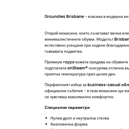
Groundies Brisbane
– класика в модерна и
Открий мокасини, които съчетават вечна ел
минималистичните обувки. Моделът
Brisba
естествено усещане при ходене благодарени
гъвкавата подметка.
Премиум nappa кожата придава на обувките 
подплатата
onSteam®
осигурява отлична в
приятна температура през целия ден.
Перфектният избор за
business-casual об
официални събития – в тези мокасини ще и
се чувстваш максимално комфортно.
Специални параметри
Нулев дроп и неутрална стелка
Анатомична форма