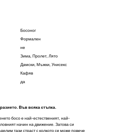
Босоног
Формален
не
Зима
,
Пролет
,
Лято
Дамски
,
Мъжки
,
Унисекс
Кафяв
да
азието. Във всяка стъпка.
енето босо е най-естественият, най-
ловният начин на движение. Затова си
оделим тази страст с колкото се може повече