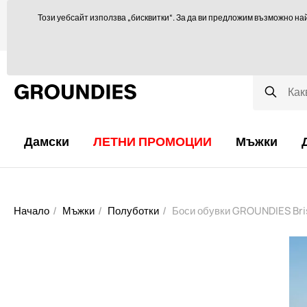
Ще се радваме да ви посъветваме тук
orders@groundies.cz
Този уебсайт използва „бисквитки“. За да ви предложим възможно на
Избор на размер
Защо обувки за боси крака?
Блог
Дамски
ЛЕТНИ ПРОМОЦИИ
Мъжки
Начало
Мъжки
Полуботки
Боси обувки GROUNDIES Br