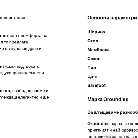
Основни параметри
нтерпретация.
Ширина
егантност с комфорта на
Стил
ne
ти предлага
е на нулевия дроп и
Мембрана
Сезон
изискан вид, докато
Пол
ъздухопроницаемост и
Цвят
Barefoot
лекло
, свободно време и
зглеждаш елегантно и ще
Марка Groundies
Въплъщаваме разнообр
Groundies
вярва, че ход
приятният и най-здравос
поставихме за цел да сп