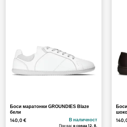
Боси маратонки GROUNDIES Blaze
Боси
бели
шок
В наличност
140,0 €
140,
При вас
в сряда
12. 8.