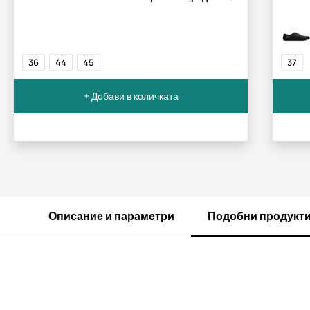
36
44
45
37
+ Добави в количката
Описание и параметри
Подобни продукт