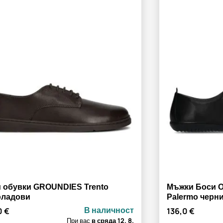
 обувки GROUNDIES Trento
Мъжки Боси 
оладови
Palermo черн
В наличност
0 €
136,0 €
При вас
в сряда
12. 8.