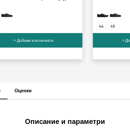
44
45
+ Добави в количката
+ До
и
Оценки
Описание и параметри