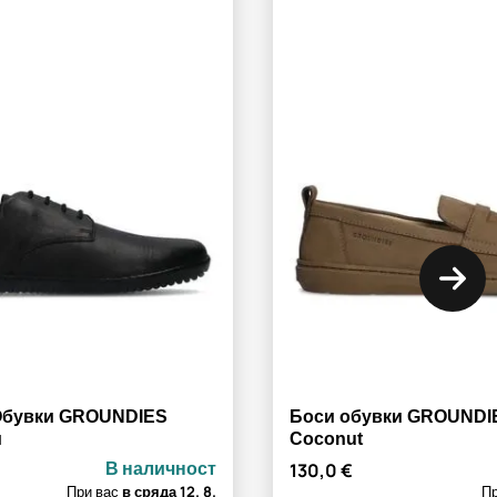
Обувки GROUNDIES
Боси обувки GROUNDIE
и
Coconut
В наличност
130,0 €
При вас
в сряда
12. 8.
П