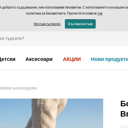
Връщане в рамки
й-доброто съдържание, ние използваме бисквитки. С използването на нашия уеб
политика за бисквитките. Прочетете повече
тук
€ - BG
Не съм съгласен
Съгласен съм
Детски
Аксесоари
АКЦИИ
Нови продукт
isbane шоколадови
Б
B