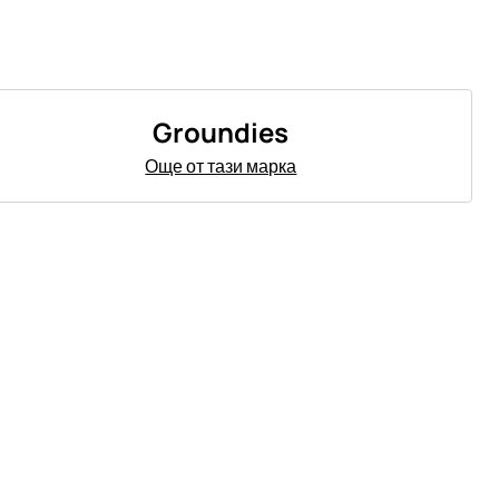
Groundies
Още от тази марка