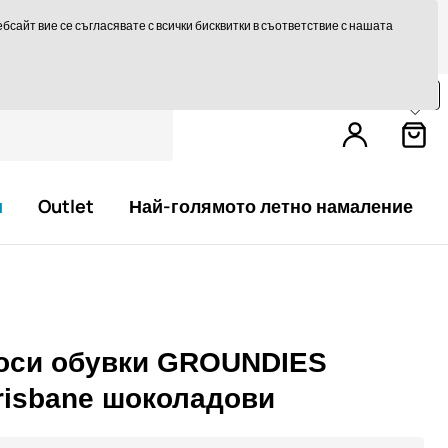
те на 14 дни
Бърза доставка над 293,75 лв БЕЗПЛАТНО
сайт вие се съгласявате с всички бисквитки в съответствие с нашата
Пазарувайте още за
79,0 €
и получете
безплатна доставка.
и
Outlet
Най-голямото летно намаление
оси обувки GROUNDIES
risbane шоколадови