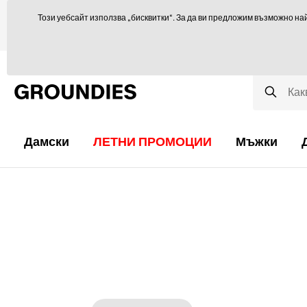
Ще се радваме да ви посъветваме тук
orders@groundies.cz
Този уебсайт използва „бисквитки“. За да ви предложим възможно на
Избор на размер
Защо обувки за боси крака?
Блог
Дамски
ЛЕТНИ ПРОМОЦИИ
Мъжки