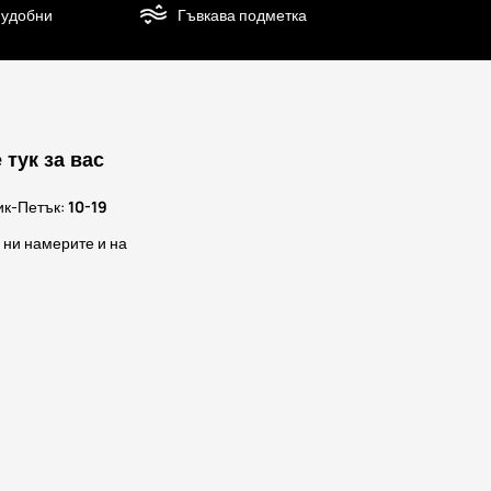
 удобни
Гъвкава подметка
 тук за вас
ик-Петък:
10-19
 ни намерите и на