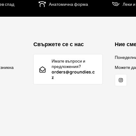
ев спад
Анатомична форма
Леки и
Свържете се с нас
Ние сме
Понеделн
Имате въпроси и
предложения?
ъзникна
Можете да
orders@groundies.c
z