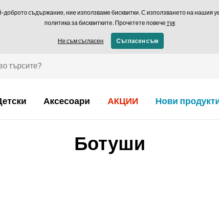
Връщане в рамки
й-доброто съдържание, ние използваме бисквитки. С използването на нашия уеб
политика за бисквитките. Прочетете повече
тук
€ - BG
Не съм съгласен
Съгласен съм
Детски
Аксесоари
АКЦИИ
Нови продукт
Ботуши