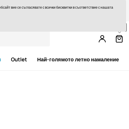
те на 14 дни
Бърза доставка над 293,75 лв БЕЗПЛАТНО
сайт вие се съгласявате с всички бисквитки в съответствие с нашата
Пазарувайте още за
79,0 €
и получете
безплатна доставка.
и
Outlet
Най-голямото летно намаление