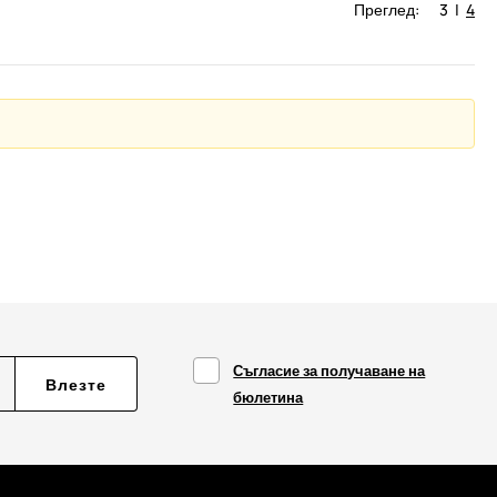
Преглед:
3
|
4
Съгласие за получаване на
Влезте
бюлетина