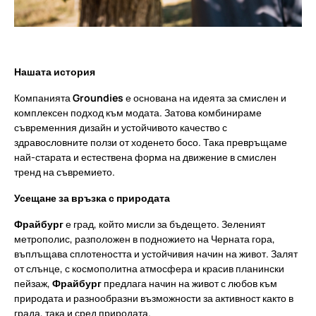
Нашата история
Компанията
Groundies
е основана на идеята за смислен и
комплексен подход към модата. Затова комбинираме
съвременния дизайн и устойчивото качество с
здравословните ползи от ходенето босо. Така превръщаме
най-старата и естествена форма на движение в смислен
тренд на съвремието.
Усещане за връзка с природата
Фрайбург
е град, който мисли за бъдещето. Зеленият
метрополис, разположен в подножието на Черната гора,
въплъщава сплотеността и устойчивия начин на живот. Залят
от слънце, с космополитна атмосфера и красив планински
пейзаж,
Фрайбург
предлага начин на живот с любов към
природата и разнообразни възможности за активност както в
града, така и сред природата.