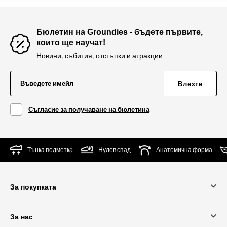
Бюлетин на Groundies - бъдете първите,
които ще научат!
Новини, събития, отстъпки и атракции
Въведете имейл
Влезте
Съгласие за получаване на бюлетина
Тънка подметкa
Нулев спад
Анатомична форма
За покупката
За нас