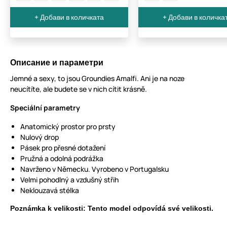
+ Добави в количката
+ Добави в количка
Описание и параметри
Jemné a sexy, to jsou Groundies Amalfi. Ani je na noze
neucítíte, ale budete se v nich cítit krásně.
Speciální parametry
Anatomický prostor pro prsty
Nulový drop
Pásek pro přesné dotažení
Pružná a odolná podrážka
Navrženo v Německu. Vyrobeno v Portugalsku
Velmi pohodlný a vzdušný střih
Neklouzavá stélka
Poznámka k velikosti: Tento model odpovídá své velikosti.