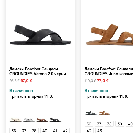
Дамски Barefoot Сандали
Дамски Barefoot Сандали
GROUNDIES Verona 2.0 черни
GROUNDIES Juno караме
67,0 €
77,0 €
95,5 €
110,0 €
В наличност
В наличност
При вас
в вторник
11. 8.
При вас
в вторник
11. 8.
36
37
38
39
40
36
37
38
40
41
42
42
43