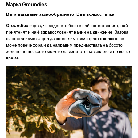
Марка Groundies
Въплъщаваме разнообразието. Във всяка стъпка.
Groundies
вярва, че ходенето босо е най-естественият, най-
приятният и най-здравословният начин на движение. Затова
си поставихме за цел да споделим тази страст с колкото се
може повече хора и да направим предимствата на босото
ходене нещо, което можете да изпитате навсякъде и по всяко
време.