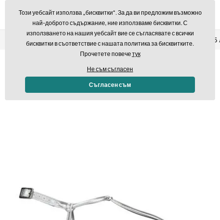
Този уебсайт използва „бисквитки“. За да ви предложим възможно
най-доброто съдържание, ние използваме бисквитки. С
използването на нашия уебсайт вие се съгласявате с всички
Връщане в рамките на 14 дни
Бърза доставка над 293,7
бисквитки в съответствие с нашата политика за бисквитките.
Прочетете повече
тук
Не съм съгласен
Съгласен съм