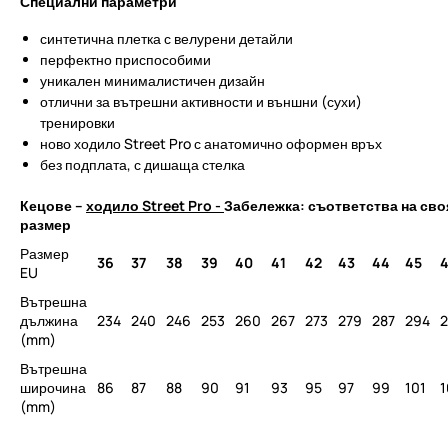
Специални параметри
синтетична плетка с велурени детайли
перфектно приспособими
уникален минималистичен дизайн
отлични за вътрешни активности и външни (сухи)
тренировки
ново ходило Street Pro с анатомично оформен връх
без подплата, с дишаща стелка
Кецове –
ходило Street Pro -
Забележка: съответства на сво
размер
Размер
36
37
38
39
40
41
42
43
44
45
EU
Вътрешна
дължина
234
240
246
253
260
267
273
279
287
294
(mm)
Вътрешна
широчина
86
87
88
90
91
93
95
97
99
101
1
(mm)