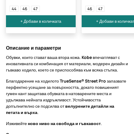
44
46
47
46
47
+ Добави в количката
+ Добави в количка
Описание и параметри
Обувки, които стават ваша втора кожа.
Kobe
впечатляват с
иновативната си комбинация от материали, модерен дизайн и
гъвкаво ходило, което се приспособява към всяка стъпка.
Благодарение на ходилото
TrueSense® Street Pro
запазвате
перфектно усещане за повърхността, докато повишеният
гумен кант защитава обувката в натоварените места и
удължава нейната издръжливост. Устойчивостта
допълнително се подсилва от
велурените детайли на
петата и върха
.
Изживейте
ново ниво на свобода и гъвкавост
.