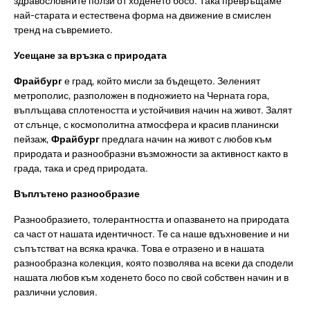
здравословните ползи от ходенето босо. Така превръщаме
най-старата и естествена форма на движение в смислен
тренд на съвремието.
Усещане за връзка с природата
Фрайбург
е град, който мисли за бъдещето. Зеленият
метрополис, разположен в подножието на Черната гора,
въплъщава сплотеността и устойчивия начин на живот. Залят
от слънце, с космополитна атмосфера и красив планински
пейзаж,
Фрайбург
предлага начин на живот с любов към
природата и разнообразни възможности за активност както в
града, така и сред природата.
Въплътено разнообразие
Разнообразието, толерантността и опазването на природата
са част от нашата идентичност. Те са наше вдъхновение и ни
съпътстват на всяка крачка. Това е отразено и в нашата
разнообразна колекция, която позволява на всеки да сподели
нашата любов към ходенето босо по свой собствен начин и в
различни условия.