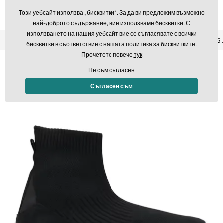
Този уебсайт използва „бисквитки“. За да ви предложим възможно
най-доброто съдържание, ние използваме бисквитки. С
използването на нашия уебсайт вие се съгласявате с всички
Връщане в рамките на 14 дни
Бърза доставка над 293,7
бисквитки в съответствие с нашата политика за бисквитките.
Прочетете повече
тук
Не съм съгласен
Съгласен съм