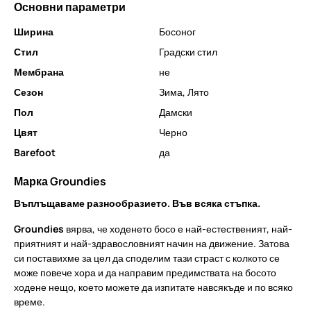
Основни параметри
Ширина
Босоног
Стил
Градски стил
Мембрана
не
Сезон
Зима
,
Лято
Пол
Дамски
Цвят
Черно
Barefoot
да
Марка Groundies
Въплъщаваме разнообразието. Във всяка стъпка.
Groundies
вярва, че ходенето босо е най-естественият, най-
приятният и най-здравословният начин на движение. Затова
си поставихме за цел да споделим тази страст с колкото се
може повече хора и да направим предимствата на босото
ходене нещо, което можете да изпитате навсякъде и по всяко
време.