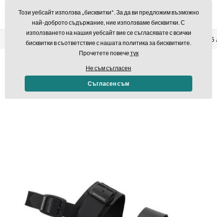
Този уебсайт използва „бисквитки“. За да ви предложим възможно
най-доброто съдържание, ние използваме бисквитки. С
използването на нашия уебсайт вие се съгласявате с всички
Връщане в рамките на 14 дни
Бърза доставка над 293,7
бисквитки в съответствие с нашата политика за бисквитките.
Прочетете повече
тук
-30%
Не съм съгласен
Съгласен съм