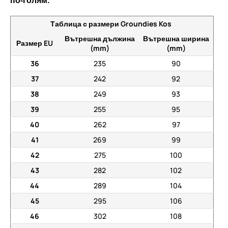
по-голям.
Таблица с размери Groundies Kos
Вътрешна дължина
Вътрешна ширина
Размер EU
(mm)
(mm)
36
235
90
37
242
92
38
249
93
39
255
95
40
262
97
41
269
99
42
275
100
43
282
102
44
289
104
45
295
106
46
302
108