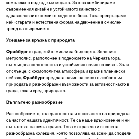
комплексен подход към модата. Затова комбинираме
съвременния дизайн и устойчивото качество с
здравословните ползи от ходенето босо. Така превръщаме
най-старата и естествена форма на движение в смислен
тренд на съвремието.
Усещане за връзка с природата
Фрайбург
е град, който мисли за бъдещето. Зеленият
метрополис, разположен в подножието на Черната гора,
въплъщава сплотеността и устойчивия начин на живот. Залят
от слънце, с космополитна атмосфера и красив планински
пейзаж,
Фрайбург
предлага начин на живот с любов към
природата и разнообразни възможности за активност както в
града, така и сред природата.
Въплътено разнообразие
Разнообразието, толерантността и опазването на природата
са част от нашата идентичност. Те са наше вдъхновение и ни
съпътстват на всяка крачка. Това е отразено и в нашата
разнообразна колекция, която позволява на всеки да сподели