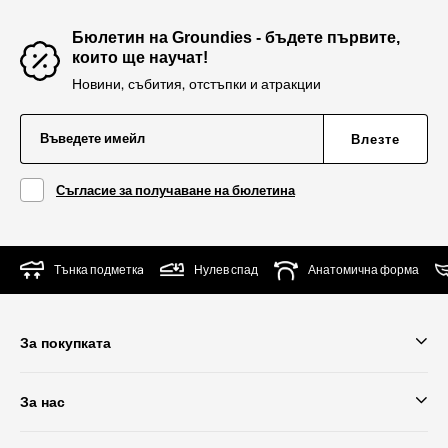
Бюлетин на Groundies - бъдете първите,
които ще научат!
Новини, събития, отстъпки и атракции
Въведете имейл
Влезте
Съгласие за получаване на бюлетина
Тънка подметкa
Нулев спад
Анатомична форма
За покупката
За нас