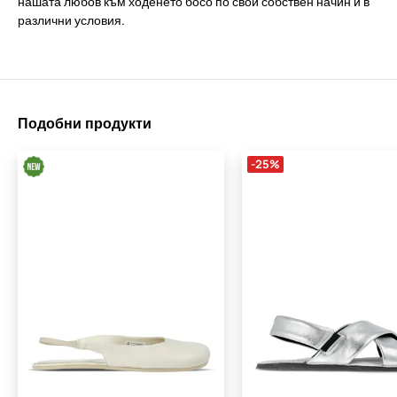
нашата любов към ходенето босо по свой собствен начин и в
различни условия.
Подобни продукти
-25%