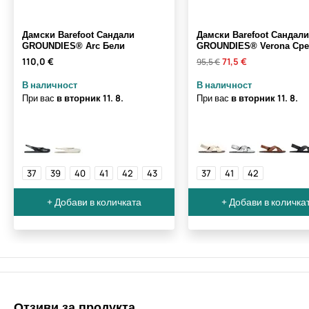
Дамски Barefoot Сандали
Дамски Barefoot Сандали
GROUNDIES® Arc Бели
GROUNDIES® Verona Сре
110,0 €
71,5 €
95,5 €
В наличност
В наличност
При вас
в вторник
11. 8.
При вас
в вторник
11. 8.
37
39
40
41
42
43
37
41
42
+ Добави в количката
+ Добави в количка
Отзиви за продукта