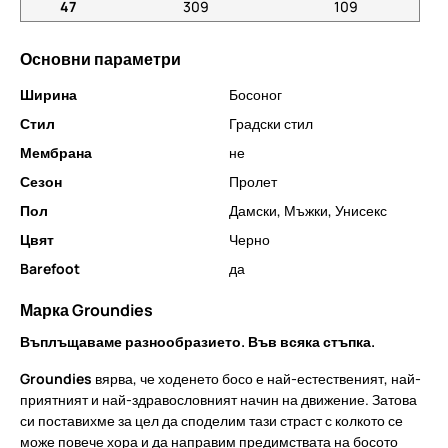
47
309
109
Основни параметри
Ширина
Босоног
Стил
Градски стил
Мембрана
не
Сезон
Пролет
Пол
Дамски
,
Мъжки
,
Унисекс
Цвят
Черно
Barefoot
да
Марка Groundies
Въплъщаваме разнообразието. Във всяка стъпка.
Groundies
вярва, че ходенето босо е най-естественият, най-
приятният и най-здравословният начин на движение. Затова
си поставихме за цел да споделим тази страст с колкото се
може повече хора и да направим предимствата на босото