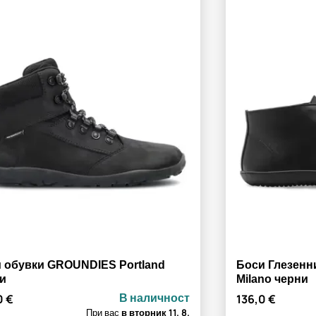
 обувки GROUNDIES Portland
Боси Глезен
и
Milano черни
В наличност
0 €
136,0 €
При вас
в вторник
11. 8.