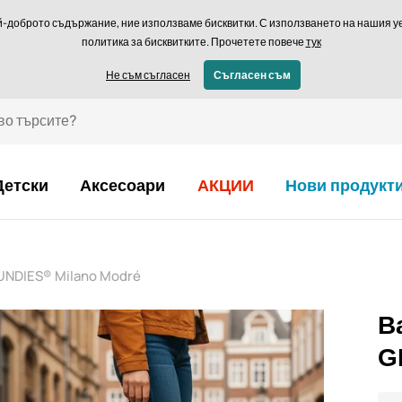
Връщане в рамки
й-доброто съдържание, ние използваме бисквитки. С използването на нашия уеб
политика за бисквитките. Прочетете повече
тук
€ - BG
Не съм съгласен
Съгласен съм
Детски
Аксесоари
АКЦИИ
Нови продукт
UNDIES® Milano Modré
B
G