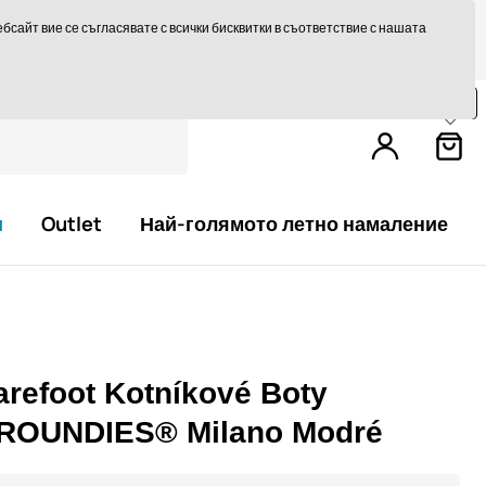
те на 14 дни
Бърза доставка над 293,75 лв БЕЗПЛАТНО
сайт вие се съгласявате с всички бисквитки в съответствие с нашата
Пазарувайте още за
79,0 €
и получете
безплатна доставка.
и
Outlet
Най-голямото летно намаление
arefoot Kotníkové Boty
ROUNDIES® Milano Modré