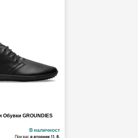
ни Обувки GROUNDIES
В наличност
При вас
в вторник
11. 8.