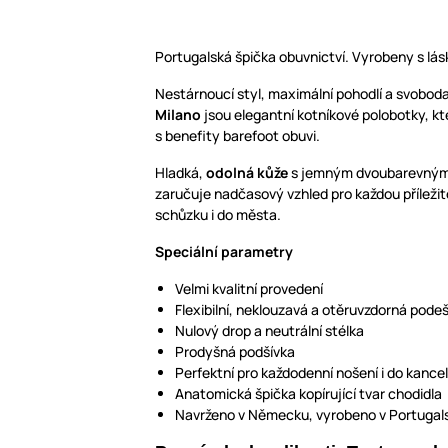
Portugalská špička obuvnictví. Vyrobeny s lásk
Nestárnoucí styl, maximální pohodlí a svobo
Milano
jsou elegantní kotníkové polobotky, kte
s benefity barefoot obuvi.
Hladká,
odolná kůže
s jemným dvoubarevným 
zaručuje nadčasový vzhled pro každou příležit
schůzku i do města.
Speciální parametry
Velmi kvalitní provedení
Flexibilní, neklouzavá a otěruvzdorná pode
Nulový drop a neutrální stélka
Prodyšná podšívka
Perfektní pro každodenní nošení i do kance
Anatomická špička kopírující tvar chodidla
Navrženo v Německu, vyrobeno v Portugal