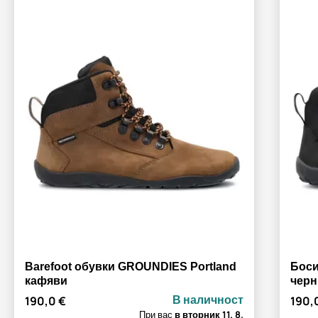
Barefoot обувки GROUNDIES Portland
Боси
кафяви
черн
В наличност
190,0 €
190,
При вас
в вторник
11. 8.