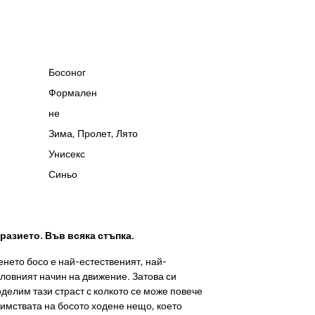
Босоног
Формален
не
Зима
,
Пролет
,
Лято
Унисекс
Синьо
азието. Във всяка стъпка.
енето босо е най-естественият, най-
ловният начин на движение. Затова си
оделим тази страст с колкото се може повече
имствата на босото ходене нещо, което