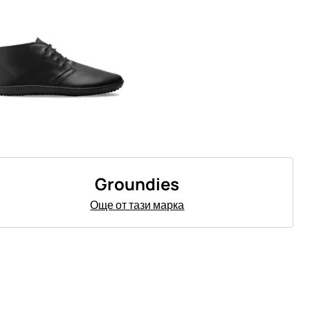
Groundies
Още от тази марка