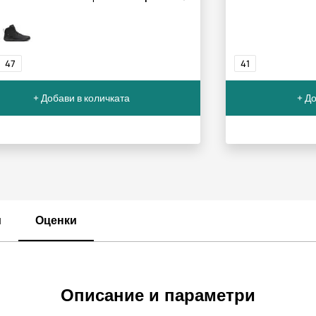
47
41
+ Добави в количката
+ До
и
Оценки
Описание и параметри