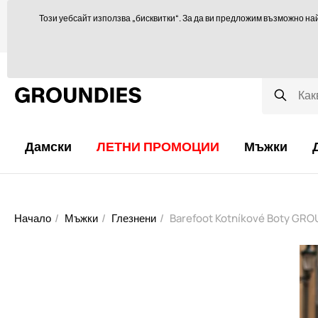
Ще се радваме да ви посъветваме тук
orders@groundies.cz
Този уебсайт използва „бисквитки“. За да ви предложим възможно на
Избор на размер
Защо обувки за боси крака?
Блог
Дамски
ЛЕТНИ ПРОМОЦИИ
Мъжки
Начало
Мъжки
Глезнени
Barefoot Kotníkové Boty GRO