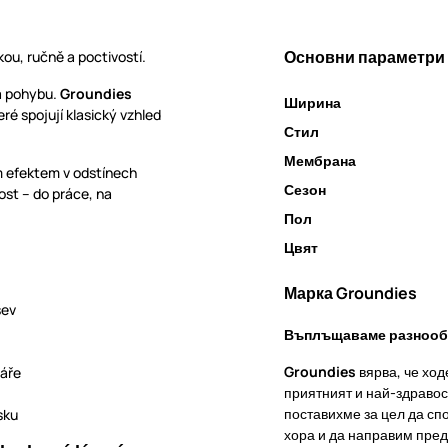
Основни параметри
ou, ručně a poctivostí.
da pohybu.
Groundies
Ширина
ré spojují klasický vzhled
Стил
Мембрана
efektem v odstínech
Сезон
ost – do práce, na
Пол
Цвят
Марка Groundies
šev
Въплъщаваме разнообр
Groundies
вярва, че ход
láře
приятният и най-здравос
поставихме за цел да сп
sku
хора и да направим пред