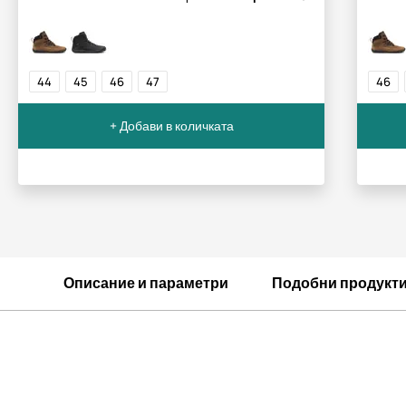
44
45
46
47
46
+ Добави в количката
Описание и параметри
Подобни продукт