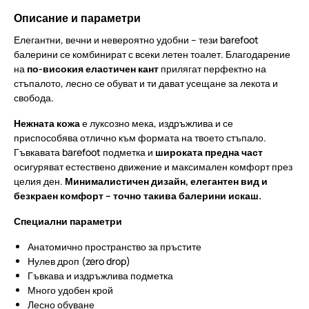
Описание и параметри
Елегантни, вечни и невероятно удобни – тези barefoot
балерини се комбинират с всеки летен тоалет. Благодарение
на
по-високия еластичен кант
прилягат перфектно на
стъпалото, лесно се обуват и ти дават усещане за лекота и
свобода.
Нежната кожа
е луксозно мека, издръжлива и се
приспособява отлично към формата на твоето стъпало.
Гъвкавата barefoot подметка и
широката предна част
осигуряват естествено движение и максимален комфорт през
целия ден.
Минималистичен дизайн, елегантен вид и
безкраен комфорт – точно такива балерини искаш.
Специални параметри
Анатомично пространство за пръстите
Нулев дроп (zero drop)
Гъвкава и издръжлива подметка
Много удобен крой
Лесно обуване