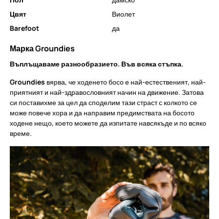
Цвят
Виолет
Barefoot
да
Марка Groundies
Въплъщаваме разнообразието. Във всяка стъпка.
Groundies
вярва, че ходенето босо е най-естественият, най-
приятният и най-здравословният начин на движение. Затова
си поставихме за цел да споделим тази страст с колкото се
може повече хора и да направим предимствата на босото
ходене нещо, което можете да изпитате навсякъде и по всяко
време.