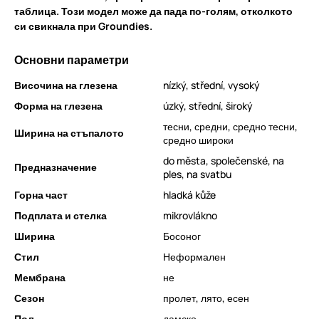
таблица. Този модел може да пада по-голям, отколкото
си свикнала при Groundies.
Основни параметри
Височина на глезена
nízký, střední, vysoký
Форма на глезена
úzký, střední, široký
тесни, средни, средно тесни,
Ширина на стъпалото
средно широки
do města, společenské, na
Предназначение
ples, na svatbu
Горна част
hladká kůže
Подплата и стелка
mikrovlákno
Ширина
Босоног
Стил
Неформален
Мембрана
не
Сезон
пролет, лято, есен
Пол
дамско