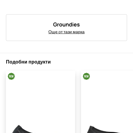
Groundies
Още от тази марка
Подобни продукти