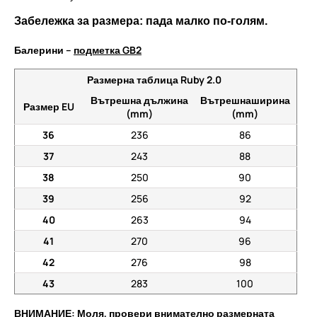
Забележка за размера: пада малко по-голям.
Балерини –
подметка GB2
Размерна таблица Ruby 2.0
Вътрешна дължина
Вътрешнаширина
Размер EU
(mm)
(mm)
36
236
86
37
243
88
38
250
90
39
256
92
40
263
94
41
270
96
42
276
98
43
283
100
ВНИМАНИЕ: Моля, провери внимателно размерната