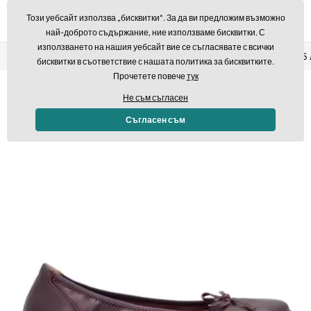
Този уебсайт използва „бисквитки“. За да ви предложим възможно
най-доброто съдържание, ние използваме бисквитки. С
използването на нашия уебсайт вие се съгласявате с всички
Връщане в рамките на 14 дни
Бърза доставка над 293,7
бисквитки в съответствие с нашата политика за бисквитките.
Прочетете повече
тук
Не съм съгласен
Съгласен съм