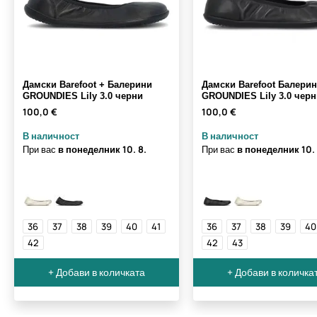
Дамски Barefoot + Балерини
Дамски Barefoot Балери
GROUNDIES Lily 3.0 черни
GROUNDIES Lily 3.0 черн
100,0 €
100,0 €
В наличност
В наличност
При вас
в понеделник
10. 8.
При вас
в понеделник
10.
36
37
38
39
40
41
36
37
38
39
40
42
42
43
+ Добави в количката
+ Добави в количка