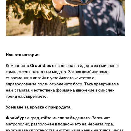
Нашата история
Компанията
Groundies
е основана на идеята за смислен и
комплексен подход към модата. Затова комбинираме
съвременния дизайн и устойчивото качество с
здравословните ползи от ходенето босо. Така превръщаме
най-старата и естествена форма на движение в смислен
тренд на съвремието.
Усещане за връзка с природата
Фрайбург
е град, който мисли за бъдещето. Зеленият
метрополис, разположен в подножието на Черната гора,
въплъщава сплотеността и устойчивия начин на живот. Залят