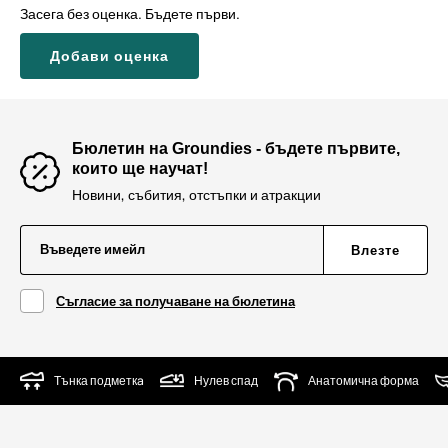
Засега без оценка. Бъдете първи.
Добави оценка
Бюлетин на Groundies - бъдете първите,
които ще научат!
Новини, събития, отстъпки и атракции
Въведете имейл
Влезте
Съгласие за получаване на бюлетина
Тънка подметкa
Нулев спад
Анатомична форма