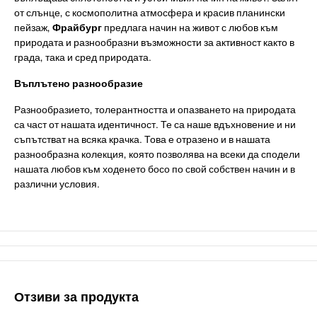
от слънце, с космополитна атмосфера и красив планински
пейзаж,
Фрайбург
предлага начин на живот с любов към
природата и разнообразни възможности за активност както в
града, така и сред природата.
Въплътено разнообразие
Разнообразието, толерантността и опазването на природата
са част от нашата идентичност. Те са наше вдъхновение и ни
съпътстват на всяка крачка. Това е отразено и в нашата
разнообразна колекция, която позволява на всеки да сподели
нашата любов към ходенето босо по свой собствен начин и в
различни условия.
Отзиви за продукта