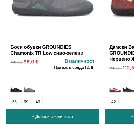
Боси обувки GROUNDIES
Дамски Ba
Chamonix TR Low сиво-зелени
GROUNDIES
Червено 
В наличност
98,0 €
140,0 €
112,5
При вас
в сряда
12. 8.
150,0 €
38
39
43
42
+ Добави в количката
+