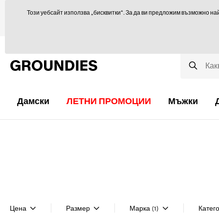
Ще се радваме да ви посъветваме тук
orders@groundies.cz
Този уебсайт използва „бисквитки“. За да ви предложим възможно на
Избор на размер
Защо обувки за боси крака?
Блог
Дамски
ЛЕТНИ ПРОМОЦИИ
Мъжки
Цена
Размер
Марка
Катег
(1)