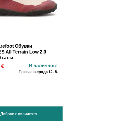
refoot Обувки
 All Terrain Low 2.0
Жълти
В наличност
 €
При вас
в сряда
12. 8.
 Добави в количката