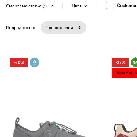
Českomor
Сменяема стелка
Цвят
(1)
Подредете по:
Препоръчани
-30%
-25%
Ulovte si s