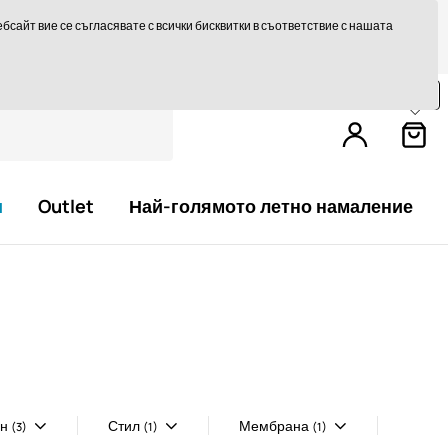
те на 14 дни
Бърза доставка над 293,75 лв БЕЗПЛАТНО
сайт вие се съгласявате с всички бисквитки в съответствие с нашата
Пазарувайте още за
79,0 €
и получете
безплатна доставка.
и
Outlet
Най-голямото летно намаление
он
Стил
Мембрана
(3)
(1)
(1)