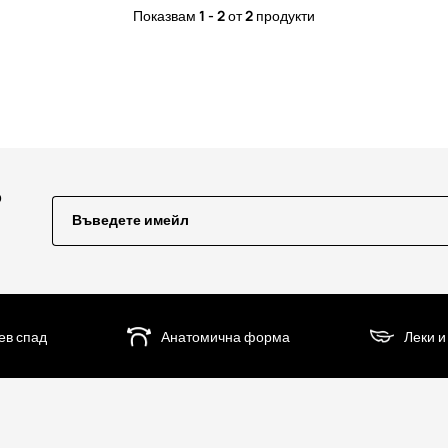
Показвам
1 - 2
от
2
продукти
о
Въведете имейл
ев спад
Анатомична форма
Леки и