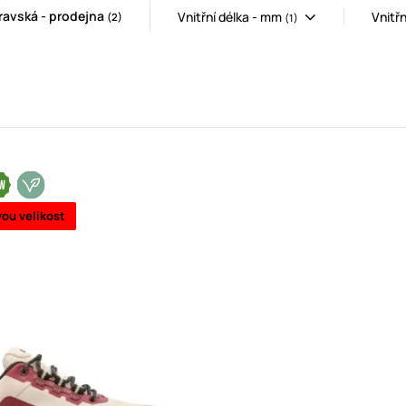
avská - prodejna
Vnitřní délka - mm
Vnitřn
(2)
(1)
vou velikost