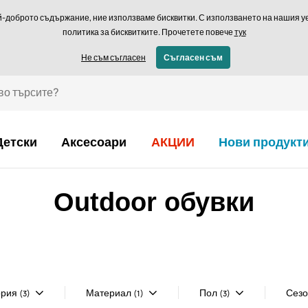
Връщане в рамки
й-доброто съдържание, ние използваме бисквитки. С използването на нашия уеб
политика за бисквитките. Прочетете повече
тук
€ - BG
Не съм съгласен
Съгласен съм
Детски
Аксесоари
АКЦИИ
Нови продукт
Outdoor обувки
ория
Материал
Пол
Сез
(3)
(1)
(3)