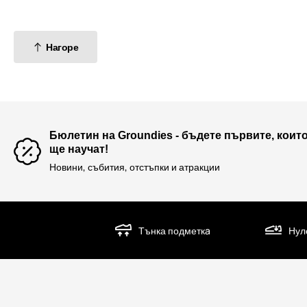
Нагоре
Бюлетин на Groundies - бъдете първите, коит
ще научат!
Новини, събития, отстъпки и атракции
Тънка подметкa
Нул