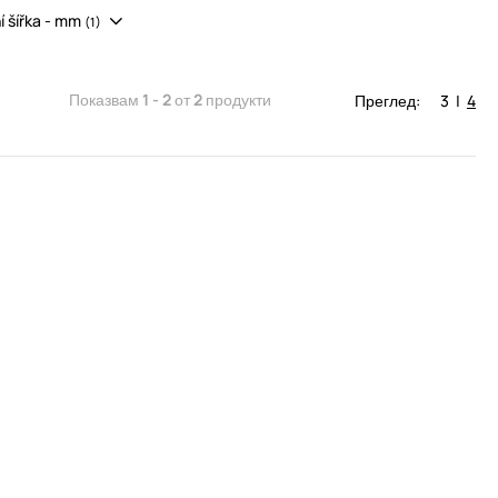
í šířka - mm
(1)
Показвам
1 - 2
от
2
продукти
Преглед:
3
|
4