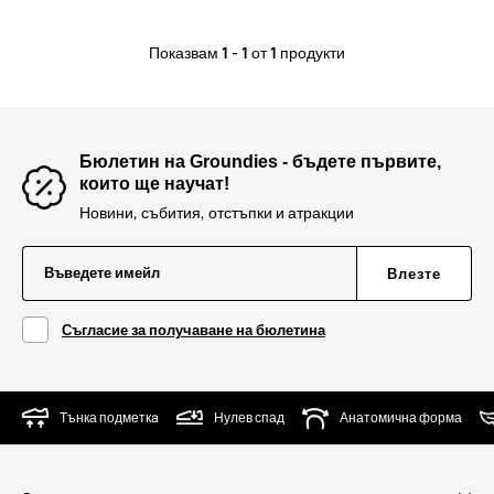
Показвам
1 - 1
от
1
продукти
Бюлетин на Groundies - бъдете първите,
които ще научат!
Новини, събития, отстъпки и атракции
Въведете имейл
Влезте
Съгласие за получаване на бюлетина
Тънка подметкa
Нулев спад
Анатомична форма