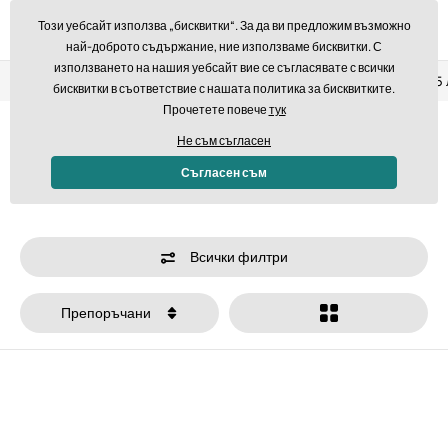
Този уебсайт използва „бисквитки“. За да ви предложим възможно
най-доброто съдържание, ние използваме бисквитки. С
използването на нашия уебсайт вие се съгласявате с всички
Връщане в рамките на 14 дни
Бърза доставка над 293,7
бисквитки в съответствие с нашата политика за бисквитките.
Прочетете повече
тук
Начало
Аксесоари
Подаръчни ваучери
Не съм съгласен
Подаръчни ваучери
Съгласен съм
Всички филтри
Препоръчани