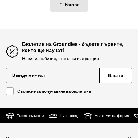
Нагоре
Бюлетин на Groundies - бъдете първите,
които ще научат!
Новини, събития, отстъпки и атракции
Въведете имейл
Влезте
Съгласие за получаване на бюлетина
Тънка подметкa
Нулев спад
Анатомична форма