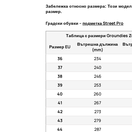
Забележка относно размера: Този модел
размер.
Градски обувки –
подметка Street Pro
Таблица с размери Groundies Z
Вътрешна дължина
Вът
Размер EU
(mm)
36
234
37
240
38
246
39
253
40
260
41
267
42
273
43
279
44
287