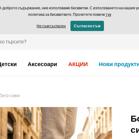
Връщане в рамки
й-доброто съдържание, ние използваме бисквитки. С използването на нашия уеб
политика за бисквитките. Прочетете повече
тук
€ - BG
Не съм съгласен
Съгласен съм
Детски
Аксесоари
АКЦИИ
Нови продукт
ero сиви
Б
с