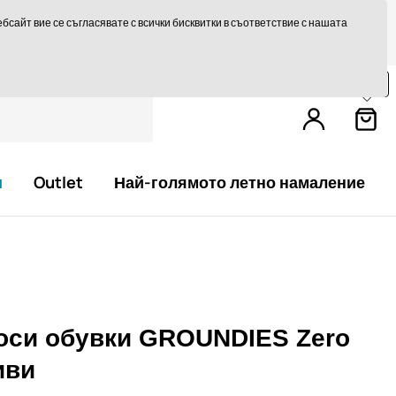
те на 14 дни
Бърза доставка над 293,75 лв БЕЗПЛАТНО
сайт вие се съгласявате с всички бисквитки в съответствие с нашата
Пазарувайте още за
79,0 €
и получете
безплатна доставка.
и
Outlet
Най-голямото летно намаление
оси обувки GROUNDIES Zero
иви