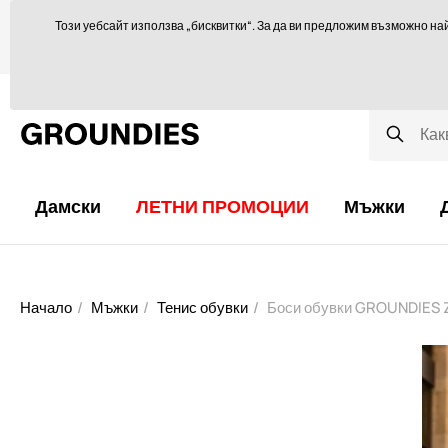
Ще се радваме да ви посъветваме тук
orders@groundies.cz
Този уебсайт използва „бисквитки“. За да ви предложим възможно на
Избор на размер
Защо обувки за боси крака?
Блог
Дамски
ЛЕТНИ ПРОМОЦИИ
Мъжки
Начало
Мъжки
Тенис обувки
Боси обувки GROUNDIES Z