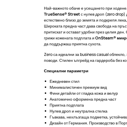
Най-важното обаче е усещането при ходене
TrueSense® Street
с нулев дроп (zero drop)
естествено близо до земята и подкрепя лека
Широката предна част дава свобода на пръст
притискат и остават удобни през целия ден.
грижи кожената подплата и
OnSteam® микр
да поддържаш приятна сухота.
Zero са идеални за business casual облекло,
поводи. Стилен ъпгрейд на гардероба без к
Специални параметри
Ежедневен стил
Минималистичен премиум вид
Фини детайли от гладка кожа и велур
Анатомично оформена предна част
Приятна подплата
Нулев дроп и неутрална стелка
Гъвкава, нехлъзгаща подметка, устойчив
Дизайн от Германия. Производство в Пор