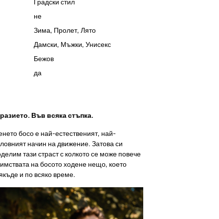
Градски стил
не
Зима
,
Пролет
,
Лято
Дамски
,
Мъжки
,
Унисекс
Бежов
да
азието. Във всяка стъпка.
енето босо е най-естественият, най-
ловният начин на движение. Затова си
оделим тази страст с колкото се може повече
имствата на босото ходене нещо, което
якъде и по всяко време.