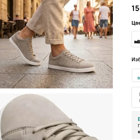
15
Цве
Изб
В
П
в