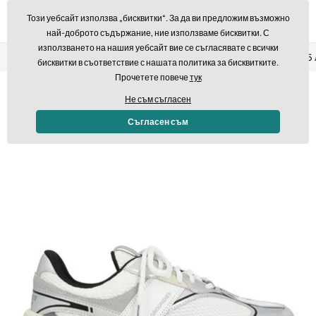
Този уебсайт използва „бисквитки“. За да ви предложим възможно
най-доброто съдържание, ние използваме бисквитки. С
използването на нашия уебсайт вие се съгласявате с всички
Връщане в рамките на 14 дни
Бърза доставка над 293,7
бисквитки в съответствие с нашата политика за бисквитките.
Прочетете повече
тук
Не съм съгласен
Съгласен съм