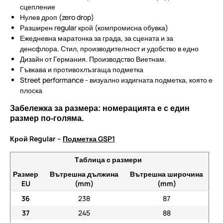
сцепление
Нулев дроп (zero drop)
Разширен regular крой (компромисна обувка)
Ежедневна маратонка за града, за сцената и за
денсфлора. Стил, производителност и удобство в едно
Дизайн от Германия. Производство Виетнам.
Гъвкава и противохлъзгаща подметка
Street performance - визуално издигната подметка, която е
плоска
Забележка за размера: номерацията е с един
размер по-голяма.
Крой Regular –
Подметка GSP1
Таблица с размери
Размер
Вътрешна дължина
Вътрешна широчина
EU
(mm)
(mm)
36
238
87
37
245
88