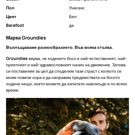
Пол
Унисекс
Цвят
Бял
Barefoot
да
Марка Groundies
Въплъщаваме разнообразието. Във всяка стъпка.
Groundies
вярва, че ходенето босо е най-естественият, най-
приятният и най-здравословният начин на движение. Затова
си поставихме за цел да споделим тази страст с колкото се
може повече хора и да направим предимствата на босото
ходене нещо, което можете да изпитате навсякъде и по всяко
време.