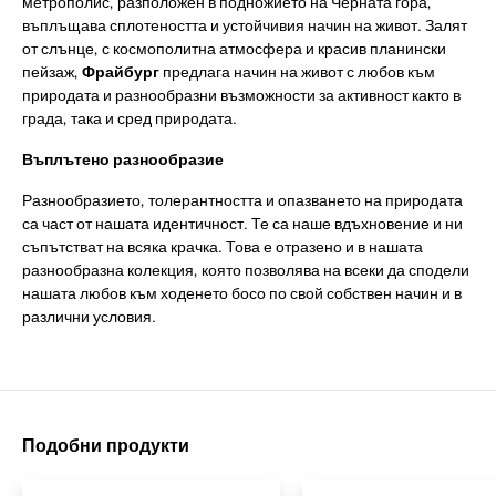
метрополис, разположен в подножието на Черната гора,
въплъщава сплотеността и устойчивия начин на живот. Залят
от слънце, с космополитна атмосфера и красив планински
пейзаж,
Фрайбург
предлага начин на живот с любов към
природата и разнообразни възможности за активност както в
града, така и сред природата.
Въплътено разнообразие
Разнообразието, толерантността и опазването на природата
са част от нашата идентичност. Те са наше вдъхновение и ни
съпътстват на всяка крачка. Това е отразено и в нашата
разнообразна колекция, която позволява на всеки да сподели
нашата любов към ходенето босо по свой собствен начин и в
различни условия.
Подобни продукти