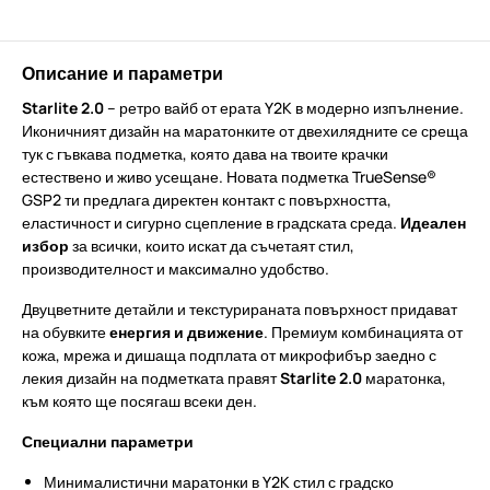
Описание и параметри
Starlite 2.0
– ретро вайб от ерата Y2K в модерно изпълнение.
Иконичният дизайн на маратонките от двехилядните се среща
тук с гъвкава подметка, която дава на твоите крачки
естествено и живо усещане. Новата подметка TrueSense®
GSP2 ти предлага директен контакт с повърхността,
еластичност и сигурно сцепление в градската среда.
Идеален
избор
за всички, които искат да съчетаят стил,
производителност и максимално удобство.
Двуцветните детайли и текстурираната повърхност придават
на обувките
енергия и движение
. Премиум комбинацията от
кожа, мрежа и дишаща подплата от микрофибър заедно с
лекия дизайн на подметката правят
Starlite 2.0
маратонка,
към която ще посягаш всеки ден.
Специални параметри
Минималистични маратонки в Y2K стил с градско