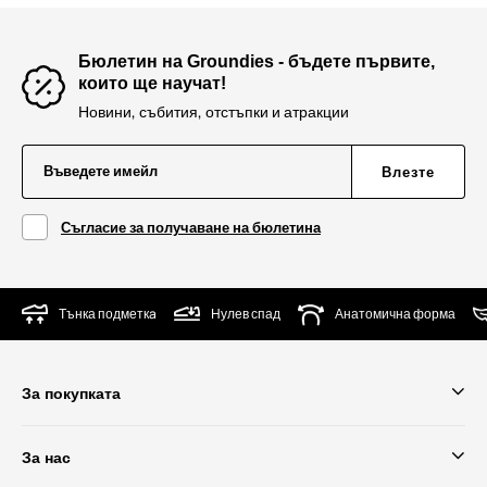
Бюлетин на Groundies - бъдете първите,
които ще научат!
Новини, събития, отстъпки и атракции
Въведете имейл
Влезте
Съгласие за получаване на бюлетина
Тънка подметкa
Нулев спад
Анатомична форма
За покупката
За нас