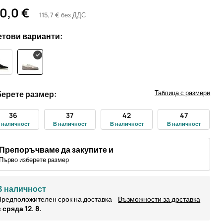
0,0 €
115,7 € без ДДС
тови варианти:
Таблица с размери
ерете размер:
36
37
42
47
 наличност
В наличност
В наличност
В наличност
Препоръчваме да закупите и
Първо изберете размер
В наличност
редположителен срок на доставка
Възможности за доставка
 сряда 12. 8.