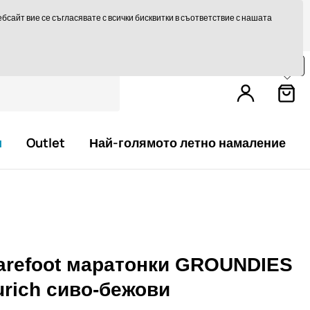
те на 14 дни
Бърза доставка над 293,75 лв БЕЗПЛАТНО
сайт вие се съгласявате с всички бисквитки в съответствие с нашата
Пазарувайте още за
79,0 €
и получете
безплатна доставка.
и
Outlet
Най-голямото летно намаление
arefoot маратонки GROUNDIES
urich сиво-бежови