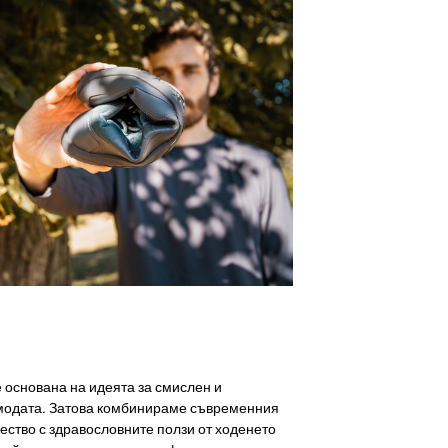
 основана на идеята за смислен и
модата. Затова комбинираме съвременния
чество с здравословните ползи от ходенето