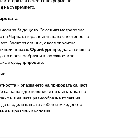
най-старата и естествена форма на
нд на съвремието.
риродата
 мисли за бъдещето. Зеленият метрополис,
о на Черната гора, въплъщава сплотеността
вот. Залят от слънце, с космополитна
нински пейзаж,
Фрайбург
предлага начин на
дата и разнообразни възможности за
така и сред природата.
зие
тността и опазването на природата са част
Те са наше вдъхновение и ни съпътстват на
азено и в нашата разнообразна колекция,
и да сподели нашата любов към ходенето
чин и в различни условия.