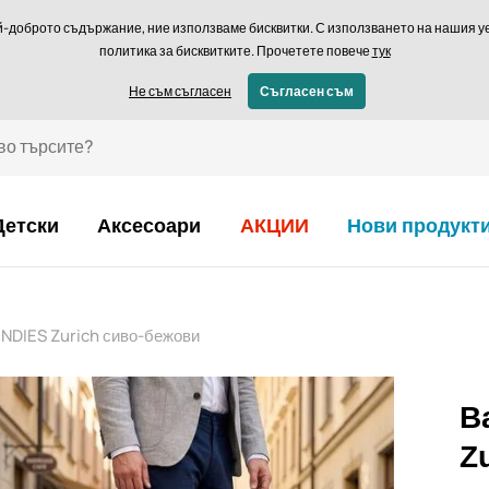
Връщане в рамки
й-доброто съдържание, ние използваме бисквитки. С използването на нашия уеб
политика за бисквитките. Прочетете повече
тук
€ - BG
Не съм съгласен
Съгласен съм
Детски
Аксесоари
АКЦИИ
Нови продукт
NDIES Zurich сиво-бежови
B
Z