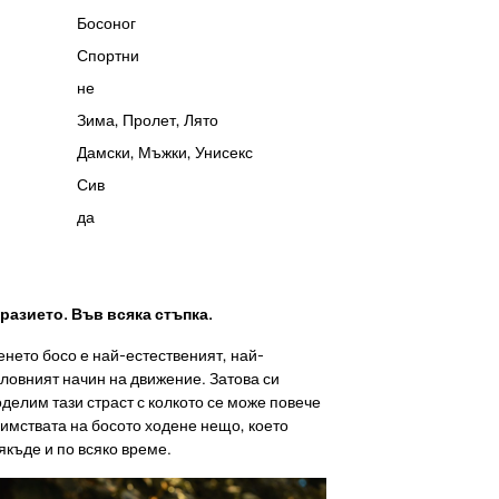
Босоног
Спортни
не
Зима
,
Пролет
,
Лято
Дамски
,
Мъжки
,
Унисекс
Сив
да
азието. Във всяка стъпка.
енето босо е най-естественият, най-
ловният начин на движение. Затова си
оделим тази страст с колкото се може повече
имствата на босото ходене нещо, което
якъде и по всяко време.