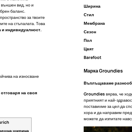
външен вид, но и
Ширина
обрен баланс.
Стил
пространство за твоите
Мембрана
ите на стъпалата. Това
а и индивидуалност.
Сезон
Пол
Цвят
Barefoot
Марка Groundies
ойчива на износване
Въплъщаваме разнообр
 отговаря на своя
Groundies
вярва, че ход
приятният и най-здравос
поставихме за цел да сп
хора и да направим пред
можете да изпитате навс
rich
решна ширина