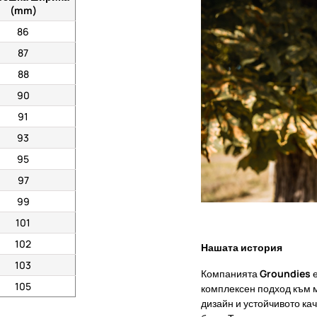
(mm)
86
87
88
90
91
93
95
97
99
101
102
Нашата история
103
Компанията
Groundies
е
105
комплексен подход към 
дизайн и устойчивото ка