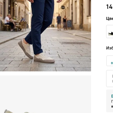
14
Цве
Изб
В
П
в