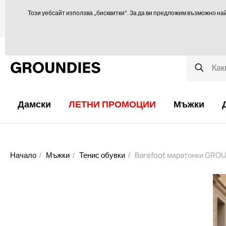
Ще се радваме да ви посъветваме тук
orders@groundies.cz
Този уебсайт използва „бисквитки“. За да ви предложим възможно на
Избор на размер
Защо обувки за боси крака?
Блог
Дамски
ЛЕТНИ ПРОМОЦИИ
Мъжки
Начало
Мъжки
Тенис обувки
Barefoot маратонки GROU