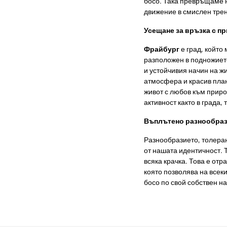
босо. Така превръщаме 
движение в смислен тре
Усещане за връзка с п
Фрайбург
е град, който
разположен в подножиет
и устойчивия начин на жи
атмосфера и красив пла
живот с любов към приро
активност както в града, 
Въплътено разнообра
Разнообразието, толеран
от нашата идентичност. 
всяка крачка. Това е отр
която позволява на всек
босо по свой собствен на