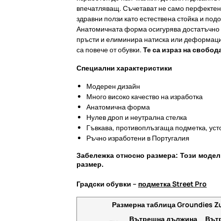
впечатляващ. Съчетават не само перфектен 
здравни ползи като естествена стойка и под
Анатомичната форма осигурява достатъчно 
пръсти и елиминира натиска или деформаци
са повече от обувки.
Те са израз на свобод
Специални характеристики
Модерен дизайн
Много високо качество на изработка
Анатомична форма
Нулев дроп и неутрална стелка
Гъвкава, противоплъзгаща подметка, уст
Ръчно изработени в Португалия
Забележка относно размера: Този модел
размер.
Градски обувки –
подметка Street Pro
Размерна таблица Groundies Zu
Вътрешна дължина
Вът