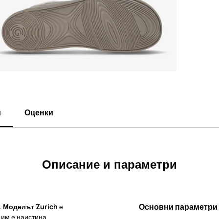
и
Оценки
Описание и параметри
Основни параметри
.
Моделът Zurich
е
 им е наистина