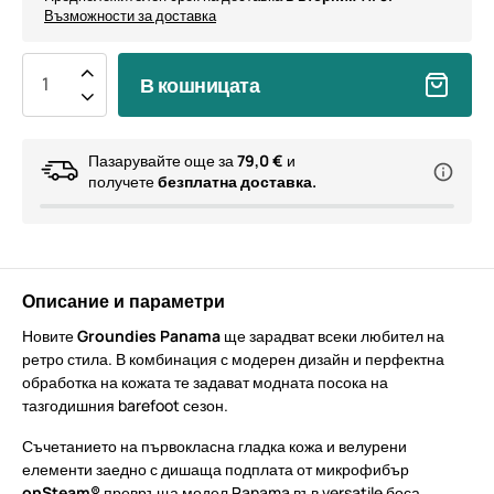
Възможности за доставка
В кошницата
Пазарувайте още за
79,0 €
и
получете
безплатна доставка.
Описание и параметри
Новите
Groundies Panama
ще зарадват всеки любител на
ретро стила. В комбинация с модерен дизайн и перфектна
обработка на кожата те задават модната посока на
тазгодишния barefoot сезон.
Съчетанието на първокласна гладка кожа и велурени
елементи заедно с дишаща подплата от микрофибър
onSteam®
превръща модел Panama във versatile боса