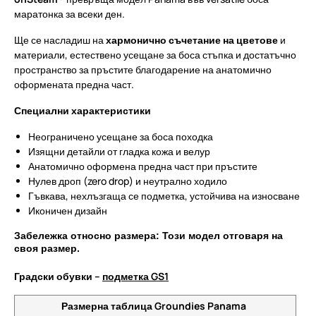
маратонка за всеки ден.
Ще се насладиш на
хармонично съчетание на цветове
и
материали, естествено усещане за боса стъпка и достатъчно
пространство за пръстите благодарение на анатомично
оформената предна част.
Специални характеристики
Неограничено усещане за боса походка
Изящни детайли от гладка кожа и велур
Анатомично оформена предна част при пръстите
Нулев дроп (zero drop) и неутрално ходило
Гъвкава, нехлъзгаща се подметка, устойчива на износване
Иконичен дизайн
Забележка относно размера: Този модел отговаря на
своя размер.
Градски обувки –
подметка GS1
Размерна таблица Groundies Panama