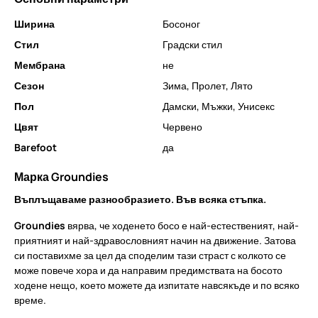
Ширина
Босоног
Стил
Градски стил
Мембрана
не
Сезон
Зима
,
Пролет
,
Лято
Пол
Дамски
,
Мъжки
,
Унисекс
Цвят
Червено
Barefoot
да
Марка Groundies
Въплъщаваме разнообразието. Във всяка стъпка.
Groundies
вярва, че ходенето босо е най-естественият, най-
приятният и най-здравословният начин на движение. Затова
си поставихме за цел да споделим тази страст с колкото се
може повече хора и да направим предимствата на босото
ходене нещо, което можете да изпитате навсякъде и по всяко
време.