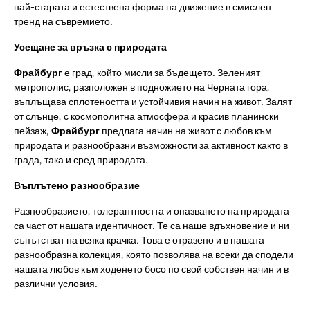
най-старата и естествена форма на движение в смислен
тренд на съвремието.
Усещане за връзка с природата
Фрайбург
е град, който мисли за бъдещето. Зеленият
метрополис, разположен в подножието на Черната гора,
въплъщава сплотеността и устойчивия начин на живот. Залят
от слънце, с космополитна атмосфера и красив планински
пейзаж,
Фрайбург
предлага начин на живот с любов към
природата и разнообразни възможности за активност както в
града, така и сред природата.
Въплътено разнообразие
Разнообразието, толерантността и опазването на природата
са част от нашата идентичност. Те са наше вдъхновение и ни
съпътстват на всяка крачка. Това е отразено и в нашата
разнообразна колекция, която позволява на всеки да сподели
нашата любов към ходенето босо по свой собствен начин и в
различни условия.