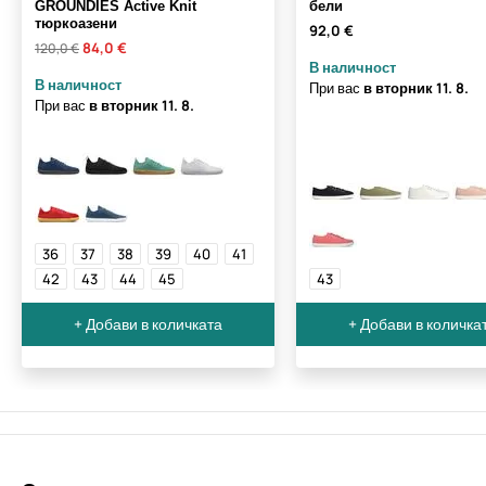
GROUNDIES Active Knit
бели
тюркоазени
92,0 €
84,0 €
120,0 €
В наличност
В наличност
При вас
в вторник
11. 8.
При вас
в вторник
11. 8.
36
37
38
39
40
41
42
43
44
45
43
+ Добави в количката
+ Добави в количка