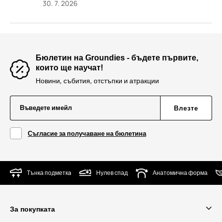
30. 7. 2026
Бюлетин на Groundies - бъдете първите,
които ще научат!
Новини, събития, отстъпки и атракции
Въведете имейл
Влезте
Съгласие за получаване на бюлетина
Тънка подметкa
Нулев спад
Анатомична форма
За покупката