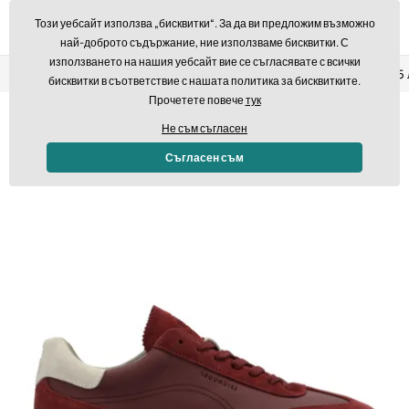
Този уебсайт използва „бисквитки“. За да ви предложим възможно
най-доброто съдържание, ние използваме бисквитки. С
използването на нашия уебсайт вие се съгласявате с всички
Връщане в рамките на 14 дни
Бърза доставка над 293,7
бисквитки в съответствие с нашата политика за бисквитките.
Прочетете повече
тук
Не съм съгласен
Съгласен съм