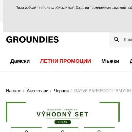
Ще се радваме да ви посъветваме тук
orders@groundies.cz
Този уебсайт използва „бисквитки“. За да ви предложим възможно на
Избор на размер
Защо обувки за боси крака?
Блог
Дамски
ЛЕТНИ ПРОМОЦИИ
Мъжки
Начало
Аксесоари
Чорапи
RAYVE BAREFOOT ПАМУЧН