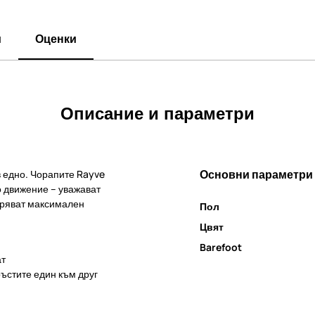
и
Оценки
Описание и параметри
Основни параметри
 едно. Чорапите Rayve
о движение – уважават
уряват максимален
Пол
Цвят
Barefoot
ат
ръстите един към друг