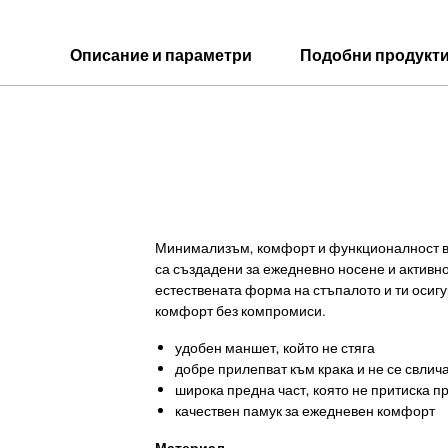
Описание и параметри
Подобни продукт
Минимализъм, комфорт и функционалност в
са създадени за ежедневно носене и активн
естествената форма на стъпалото и ти осиг
комфорт без компромиси.
удобен маншет, който не стяга
добре прилепват към крака и не се свлич
широка предна част, която не притиска п
качествен памук за ежедневен комфорт
Материал