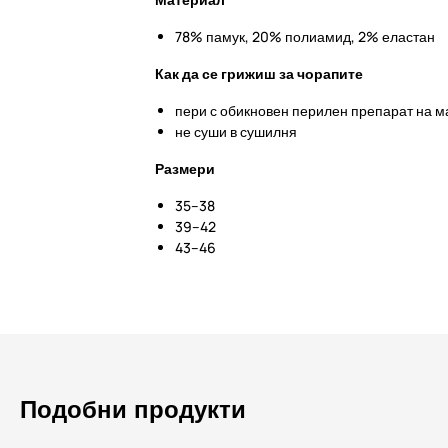
78% памук, 20% полиамид, 2% еластан
Как да се грижиш за чорапите
пери с обикновен перилен препарат на м
не суши в сушилня
Размери
35–38
39–42
43–46
Подобни продукти