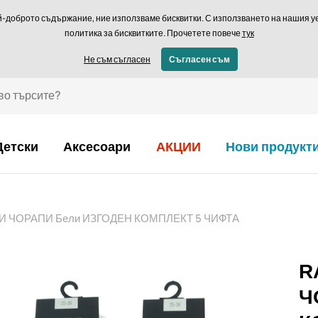
Връщане в рамки
й-доброто съдържание, ние използваме бисквитки. С използването на нашия уеб
политика за бисквитките. Прочетете повече
тук
€ - BG
Не съм съгласен
Съгласен съм
Детски
Аксесоари
АКЦИИ
Нови продукт
И ЧОРАПИ Бели ИЗГОДЕН КОМПЛЕКТ 5 ЧИФТА
R
Ч