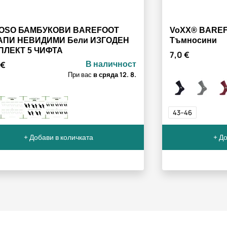
OSO БАМБУКОВИ BAREFOOT
VoXX® BAREF
АПИ НЕВИДИМИ Бели ИЗГОДЕН
Тъмносини
ПЛЕКТ 5 ЧИФТА
7,0 €
В наличност
 €
При вас
в сряда
12. 8.
43–46
+ Добави в количката
+ До