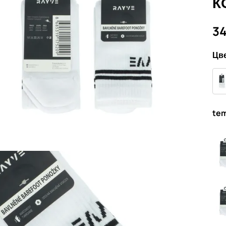
К
34
Цве
tem