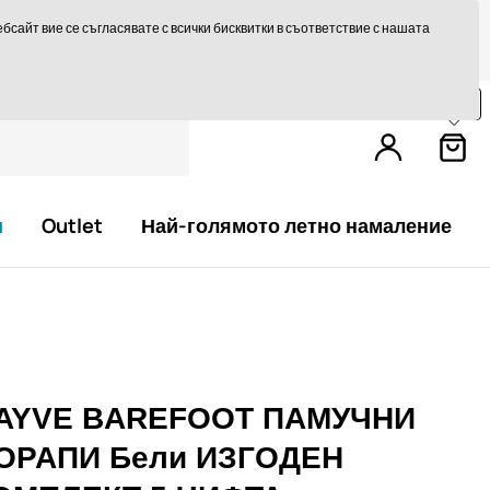
те на 14 дни
Бърза доставка над 293,75 лв БЕЗПЛАТНО
сайт вие се съгласявате с всички бисквитки в съответствие с нашата
Пазарувайте още за
79,0 €
и получете
безплатна доставка.
и
Outlet
Най-голямото летно намаление
AYVE BAREFOOT ПАМУЧНИ
ОРАПИ Бели ИЗГОДЕН