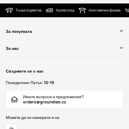
Тънка подметкa
Нулев спад
Анатомична форма
За покупката
За нас
Свържете се с нас
Понеделник-Петък:
10-19
Имате въпроси и предложения?
orders@groundies.cz
Можете да ни намерите и на