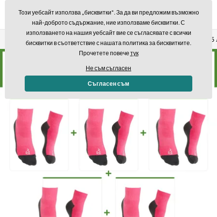
Този уебсайт използва „бисквитки“. За да ви предложим възможно
най-доброто съдържание, ние използваме бисквитки. С
използването на нашия уебсайт вие се съгласявате с всички
Връщане в рамките на 14 дни
Бърза доставка над 293,7
бисквитки в съответствие с нашата политика за бисквитките.
Прочетете повече
тук
Не съм съгласен
Съгласен съм