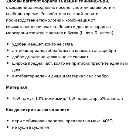
Удобни barefoot чорапи за деца и тийнейджъри
,
създадени за ежедневно носене, спортни активности и
свободно време. Разработени са с най-новите
производствени технологии и комбинация от
висококачествени влакна. Левият и десният чорап са
маркирани отвътре с размер и буква (L–ляв, R–десен).
удобен маншет, който не стяга
антибактериална обработка на влакната със сребро
добре държат на крака и не се свличат
широка предна част, която не притиска пръстите един към
друг
антибактериален и дишащ материал със сребро
Материал
75% памук, 10% полиамид, 10% полиестер, 5% еластан
Как да се грижиш за чорапите
пери с обикновен перилен препарат на макс. 40°C
не суши в сушилня