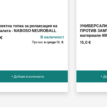
ектна топка за релаксация на
УНИВЕРСАЛН
палата - NABOSO NEUROBALL
ПРОТИВ ЗАМЪ
материали 40
В наличност
 €
15,0 €
При вас
в сряда
12. 8.
+ Добави в количката
+ До