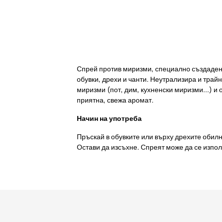
Спрей против миризми, специално създаден
обувки, дрехи и чанти. Неутрализира и тра
миризми (пот, дим, кухненски миризми...) и
приятна, свежа аромат.
Начин на употреба
Пръскай в обувките или върху дрехите обилн
Остави да изсъхне. Спреят може да се използ