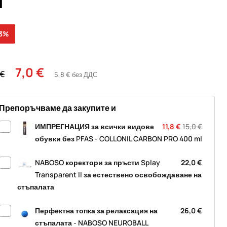
l
13%
7,0 €
 €
5,8 € без ДДС
Препоръчваме да закупите и
ИМПРЕГНАЦИЯ за всички видове
11,8 €
15,0 €
обувки без PFAS - COLLONIL CARBON PRO 400 ml
NABOSO коректори за пръсти Splay
22,0 €
Transparent II за естествено освобождаване на
стъпалата
Перфектна топка за релаксация на
26,0 €
стъпалата - NABOSO NEUROBALL