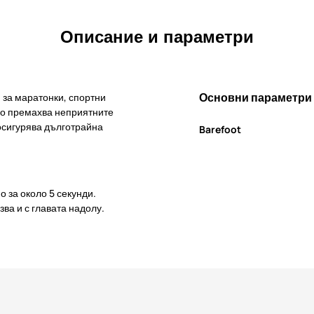
Описание и параметри
Основни параметри
 за маратонки, спортни
йно премахва неприятните
 осигурява дълготрайна
Barefoot
о за около 5 секунди.
ва и с главата надолу.