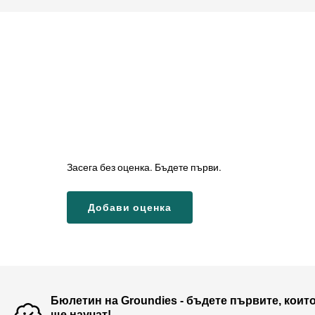
Засега без оценка. Бъдете първи.
Добави оценка
Бюлетин на Groundies - бъдете първите, коит
ще научат!