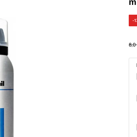
m
-
8,0