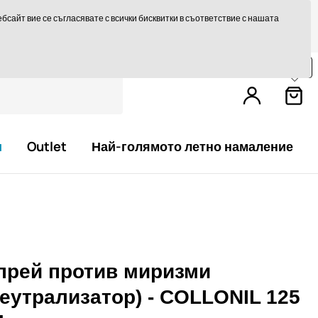
те на 14 дни
Бърза доставка над 293,75 лв БЕЗПЛАТНО
сайт вие се съгласявате с всички бисквитки в съответствие с нашата
Пазарувайте още за
79,0 €
и получете
безплатна доставка.
и
Outlet
Най-голямото летно намаление
прей против миризми
неутрализатор) - COLLONIL 125