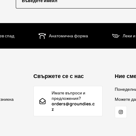
Въведете имейл
ев спад
Анатомична форма
Леки и
Свържете се с нас
Ние сме
Понеделн
Имате въпроси и
предложения?
ъзникна
Можете да
orders@groundies.c
z