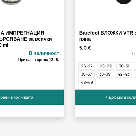
А ИМПРЕГНАЦИЯ
Barefoot ВЛОЖКИ VTR 
РСЯВАНЕ за всички
пяна
0 ml
5,0 €
В наличност
П
При вас
в сряда
12. 8.
26–27
28–29
30–31
36–37
38–39
42–43
48–49
бави в количката
+ Добави в кол