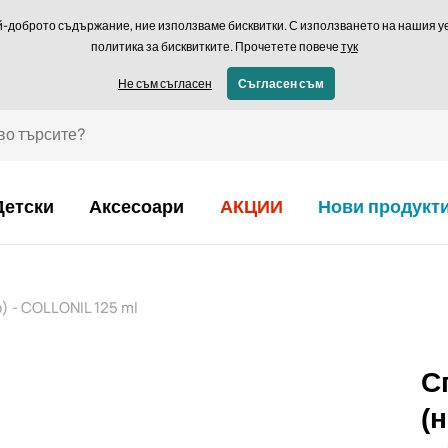
Връщане в рамки
й-доброто съдържание, ние използваме бисквитки. С използването на нашия уеб
политика за бисквитките. Прочетете повече
тук
€ - BG
Не съм съгласен
Съгласен съм
Детски
Аксесоари
АКЦИИ
Нови продукт
) - COLLONIL 125 ml
С
(