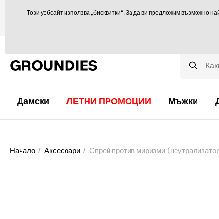
Ще се радваме да ви посъветваме тук
orders@groundies.cz
Този уебсайт използва „бисквитки“. За да ви предложим възможно на
Избор на размер
Защо обувки за боси крака?
Блог
Дамски
ЛЕТНИ ПРОМОЦИИ
Мъжки
Начало
Аксесоари
Спрей против миризми (неутрализатор