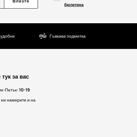
Влезте
бюлетина
 удобни
Гъвкава подметка
 тук за вас
ик-Петък:
10-19
 ни намерите и на