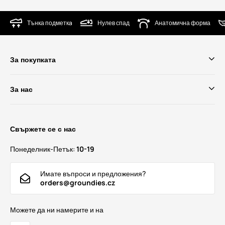
Тънка подметкa
Нулев спад
Анатомична форма
За покупката
За нас
Свържете се с нас
Понеделник-Петък:
10-19
Имате въпроси и предложения?
orders@groundies.cz
Можете да ни намерите и на