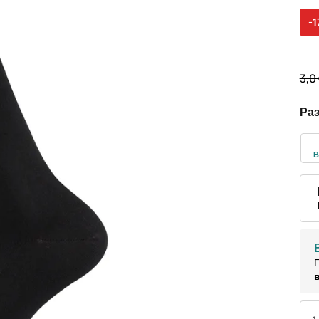
-
3,0
Ра
В
П
в