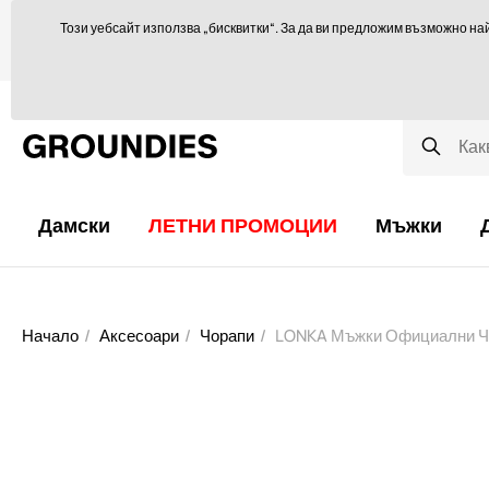
Ще се радваме да ви посъветваме тук
orders@groundies.cz
Този уебсайт използва „бисквитки“. За да ви предложим възможно на
Избор на размер
Защо обувки за боси крака?
Блог
Дамски
ЛЕТНИ ПРОМОЦИИ
Мъжки
Начало
Аксесоари
Чорапи
LONKA Мъжки Официални Ч