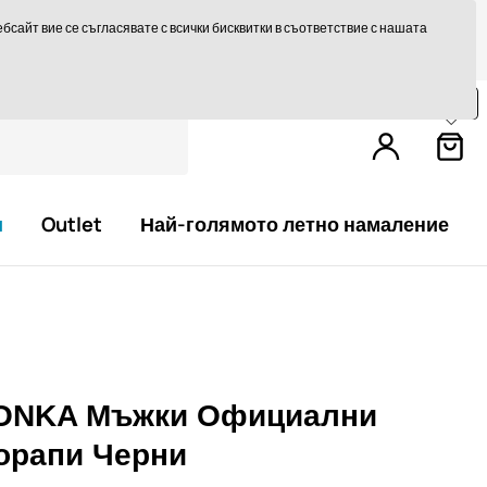
те на 14 дни
Бърза доставка над 293,75 лв БЕЗПЛАТНО
сайт вие се съгласявате с всички бисквитки в съответствие с нашата
Пазарувайте още за
79,0 €
и получете
безплатна доставка.
и
Outlet
Най-голямото летно намаление
ONKA Мъжки Официални
орапи Черни