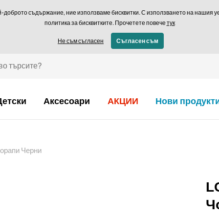
Връщане в рамки
й-доброто съдържание, ние използваме бисквитки. С използването на нашия уеб
политика за бисквитките. Прочетете повече
тук
€ - BG
Не съм съгласен
Съгласен съм
Детски
Аксесоари
АКЦИИ
Нови продукт
орапи Черни
L
Ч