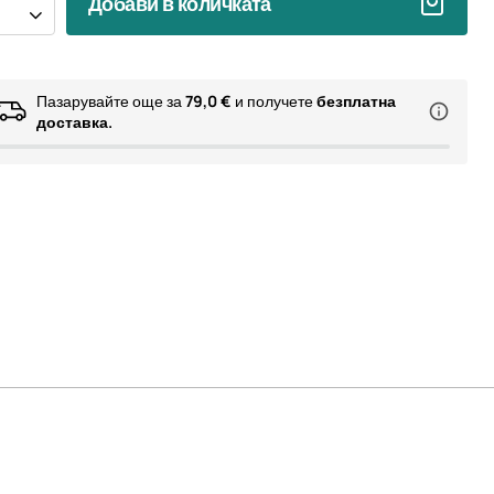
Добави в количката
Пазарувайте още за
79,0 €
и получете
безплатна
доставка.