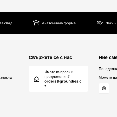
ев спад
Анатомична форма
Леки и
Свържете се с нас
Ние сме
Понеделн
Имате въпроси и
предложения?
ъзникна
Можете да
orders@groundies.c
z