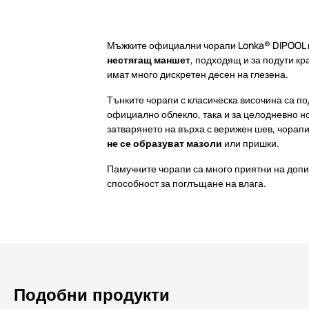
Мъжките официални чорапи Lonka® DIPOOL 
нестягащ маншет
, подходящ и за подути кр
имат много дискретен десен на глезена.
Тънките чорапи с класическа височина са по
официално облекло, така и за целодневно н
затварянето на върха с верижен шев, чорапи
не се образуват мазоли
или пришки.
Памучните чорапи са много приятни на допи
способност за поглъщане на влага.
Подобни продукти