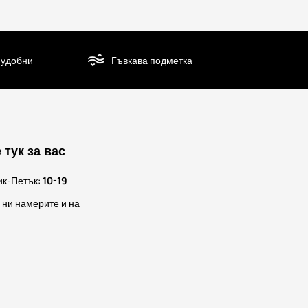
 удобни
Гъвкава подметка
 тук за вас
ик-Петък:
10-19
 ни намерите и на