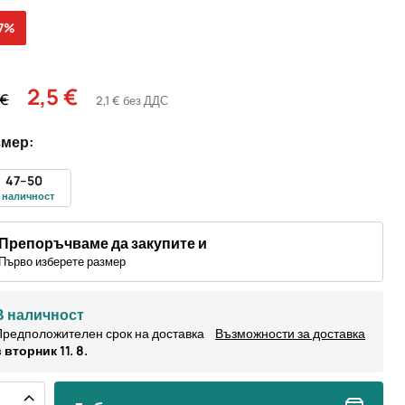
17%
2,5 €
 €
2,1 € без ДДС
змер:
47–50
 наличност
Препоръчваме да закупите и
Първо изберете размер
В наличност
редположителен срок на доставка
Възможности за доставка
 вторник 11. 8.