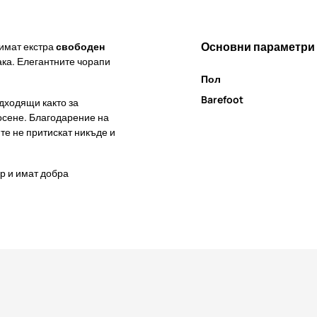
Основни параметри
имат екстра
свободен
ака. Елегантните чорапи
Пол
Barefoot
дходящи както за
осене. Благодарение на
те не притискат никъде и
р и имат добра