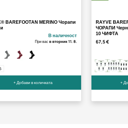
X® BAREFOOTAN MERINO Чорапи
RAYVE BARE
ни
ЧОРАПИ Черн
10 ЧИФТА
В наличност
67,5 €
При вас
в вторник
11. 8.
6
+ Добави в количката
+ До